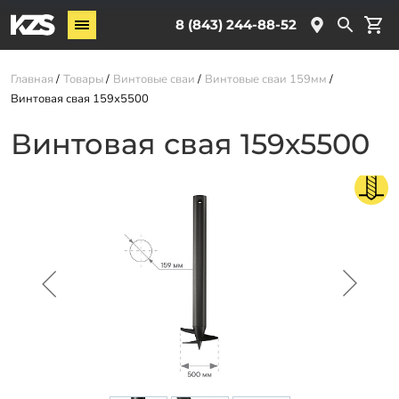
Винтовые сваи
8 (843) 244-88-52
ЖБ сваи
Главная
Товары
Винтовые сваи
Винтовые сваи 159мм
Комплектующие
Винтовая свая 159х5500
Винтовая свая 159х5500
Услуги
О компании
Новости
Партнёрам
Контакты
Доставка
Оплата
Отзывы