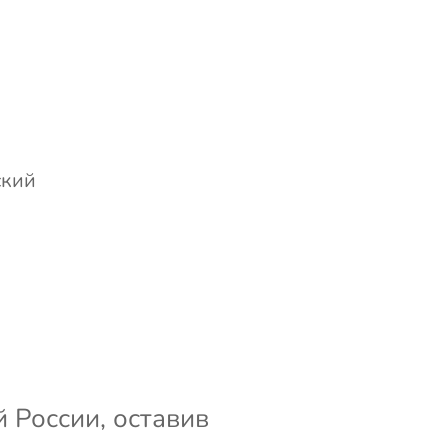
ский
 России, оставив