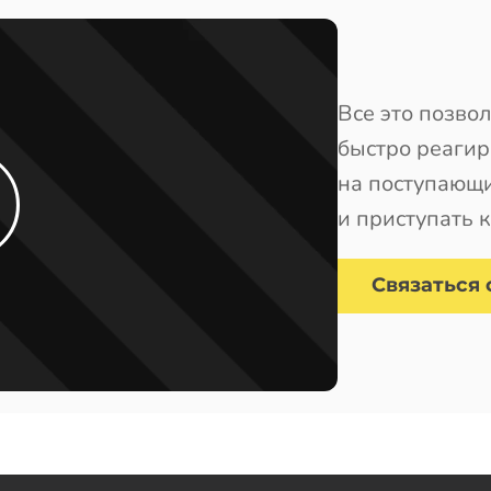
Все это позво
быстро реагир
на поступающ
и приступать 
Cвязаться 