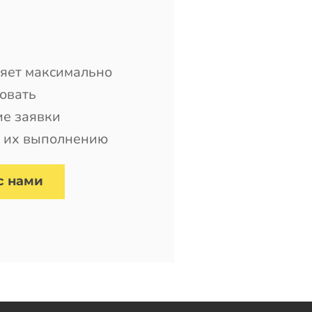
ляет максимально
овать
ие заявки
к их выполнению
с нами