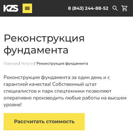
Винтовые сваи
8 (843) 244-88-52
ЖБ сваи
Комплектующие
Реконструкция
Услуги
фундамента
О компании
Главная
Услуги
Реконструкция фундамента
Новости
Реконструкция фундамента за один день и с
Партнёрам
гарантией качества! Собственный штат
Контакты
специалистов и парк спецтехники позволяют
оперативно производить любые работы на высшем
Доставка
уровне!
Оплата
Рассчитать стоимость
Отзывы