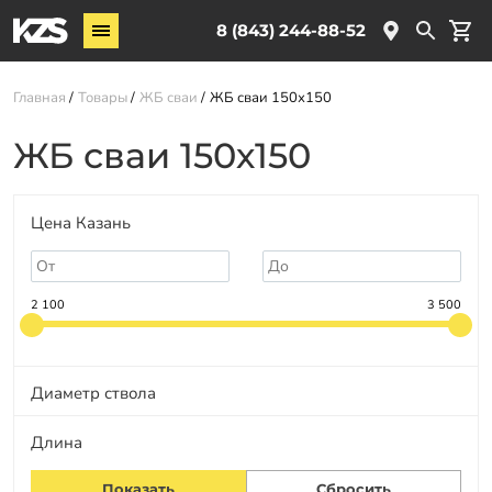
Винтовые сваи
8 (843) 244-88-52
ЖБ сваи
Главная
Товары
ЖБ сваи
ЖБ сваи 150х150
Комплектующие
ЖБ сваи 150х150
Услуги
О компании
Цена Казань
Новости
Партнёрам
2 100
3 500
Контакты
Доставка
Диаметр ствола
Оплата
Длина
Отзывы