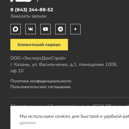
8 (843) 244-88-52
Заказать звонок
Клиентский сервис
ООО «ЭкспертДомСтрой»
г. Казань, ул. Васильченко, д.1, помещение 1006,
оф.10
Политика конфиденциальности
Пользовательское соглашение
Обратите внимание! В соответствии со ст. 437 ГК РФ текущи
менеджера.
Мы используем cookies для быстрой и удобной ра
данных
Остальные проекты
KZS GROUP
: