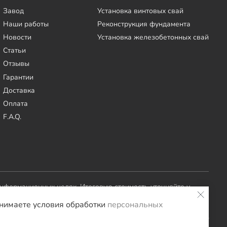
Завод
Установка винтовых свай
Наши работы
Реконструкция фундамента
Новости
Установка железобетонных свай
Статьи
Отзывы
Гарантии
Доставка
Оплата
F.A.Q.
информационных целях. Итоговую стоимость уточняйте у
инимаете условия обработки
персональных
оение
Заборы и ворота
Септики
Террасы
Мебель LOFT