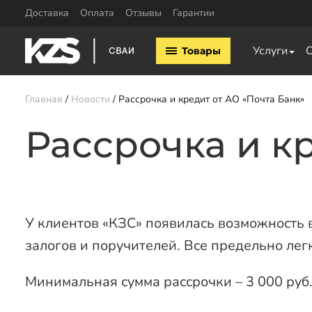
Доставка
Оплата
Отзывы
Гарантии
Винтовые сваи
ЖБ сваи
Услуги
Товары
Винтовые сваи 57мм
ЖБ сваи 150х150
Винтовые сваи 76мм
ЖБ сваи 200х200
Винтовые сваи 89мм
Комплектующие
Главная
Новости
Рассрочка и кредит от АО «Почта Банк»
Винтовые сваи 108мм
Винтовые сваи 133мм
Оголовки для винтовых 
Рассрочка и к
Винтовые сваи 159мм
Оголовки для ЖБ свай
Винтовые сваи 219мм
Удлинители для свай
Винтовые сваи 325мм
Сваи шурупы
У клиентов «КЗС» появилась возможность в
Заказать звонок
залогов и поручителей. Все предельно лег
Минимальная сумма рассрочки – 3 000 руб.