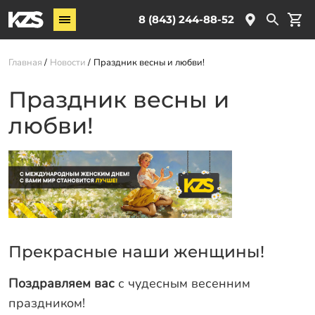
Винтовые сваи
8 (843) 244-88-52
ЖБ сваи
Главная
Новости
Праздник весны и любви!
Комплектующие
Праздник весны и
Услуги
любви!
О компании
Новости
Партнёрам
Контакты
Доставка
Прекрасные наши женщины!
Оплата
Поздравляем вас
с чудесным весенним
Отзывы
праздником!