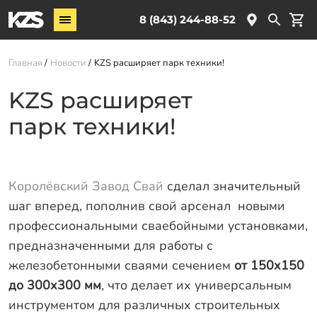
Винтовые сваи
8 (843) 244-88-52
ЖБ сваи
Главная
Новости
KZS расширяет парк техники!
Комплектующие
KZS расширяет
Услуги
парк техники!
О компании
Новости
Партнёрам
Королёвский Завод Свай
сделал значительный
шаг вперед, пополнив свой арсенал новыми
Контакты
профессиональными сваебойными установками,
Доставка
предназначенными для работы с
железобетонными сваями сечением
от 150х150
Оплата
до 300х300 мм
, что делает их универсальным
Отзывы
инструментом для различных строительных