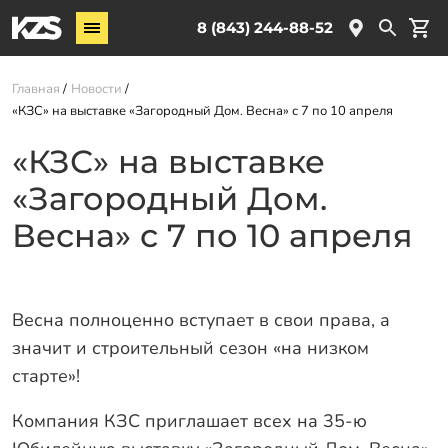
Винтовые сваи
8 (843) 244-88-52
ЖБ сваи
Главная
Новости
Комплектующие
«КЗС» на выставке «Загородный Дом. Весна» с 7 по 10 апреля
«КЗС» на выставке
Услуги
«Загородный Дом.
О компании
Новости
Весна» с 7 по 10 апреля
Партнёрам
Контакты
Весна полноценно вступает в свои права, а
Доставка
значит и строительный сезон «на низком
старте»!
Оплата
Отзывы
Компания КЗС приглашает всех на 35-ю