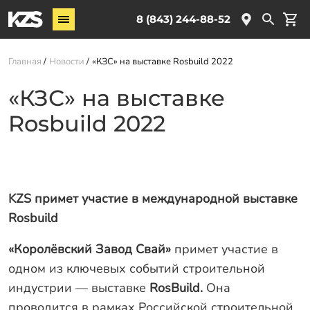
Винтовые сваи
8 (843) 244-88-52
ЖБ сваи
Главная
Новости
«КЗС» на выставке Rosbuild 2022
Комплектующие
«КЗС» на выставке
Услуги
Rosbuild 2022
О компании
Новости
Партнёрам
KZS примет участие в международной выставке
Контакты
Rosbuild
Доставка
«Королёвский Завод Свай»
примет участие в
Оплата
одном из ключевых событий строительной
индустрии — выставке
R
osBuild
.
Она
Отзывы
проводится в рамках Российской строительной