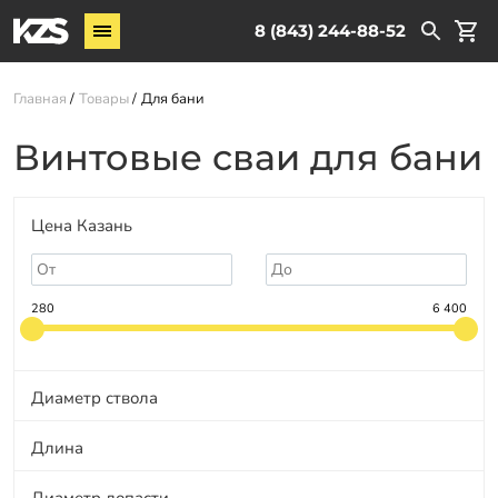
Винтовые сваи
8 (843) 244-88-52
ЖБ сваи
Главная
Товары
Для бани
Комплектующие
Винтовые сваи для бани
Услуги
О компании
Цена Казань
Новости
Партнёрам
280
6 400
Контакты
Доставка
Диаметр ствола
Оплата
Длина
Отзывы
Диаметр лопасти