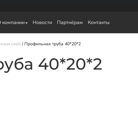
О компании
Новости
Партнёрам
Контакты
язки свай
Профильная труба 40*20*2
свай
уба 40*20*2