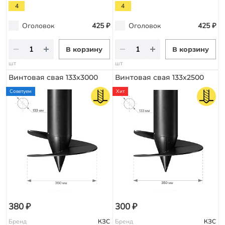
4
4
Оголовок
425 ₽
Оголовок
425 ₽
В корзину
В корзину
шт
шт
Винтовая свая 133х3000
Винтовая свая 133х2500
Советуем
Хит
380 ₽
300 ₽
Бренд
КЗС
Бренд
КЗС