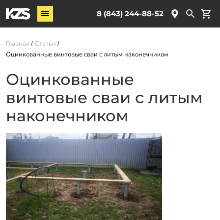
Винтовые сваи
8 (843) 244-88-52
ЖБ сваи
Главная
Статьи
Комплектующие
Оцинкованные винтовые сваи с литым наконечником
Оцинкованные
Услуги
винтовые сваи с литым
О компании
Новости
наконечником
Партнёрам
Контакты
Доставка
Оплата
Отзывы